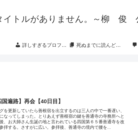
タイトルがありません。～柳 俊 
詳しすぎるプロフィール
死ぬまでに読んどきたい本・映画・漫画
四国遍路】再会【40日目】
グを更新していたら善根宿を出立するのは三人の中で一番遅い、
になってしまった。とりあえず善根宿の鍵を善通寺の寺務所へと
後、お大師さん生誕の地と言われている四国第６５番善通寺を改
参拝する。さすがに広い。参拝後、善通寺の境内で腰を...