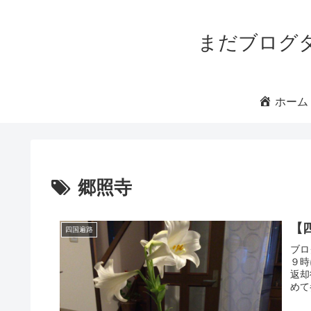
まだブログ
ホーム
郷照寺
【
四国遍路
ブロ
９時
返却
めて