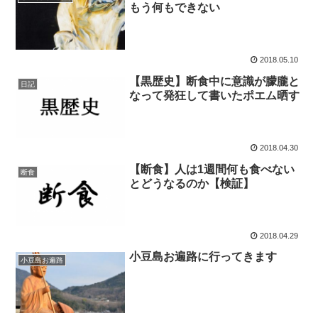
もう何もできない
2018.05.10
【黒歴史】断食中に意識が朦朧と
日記
なって発狂して書いたポエム晒す
2018.04.30
【断食】人は1週間何も食べない
断食
とどうなるのか【検証】
2018.04.29
小豆島お遍路に行ってきます
小豆島お遍路