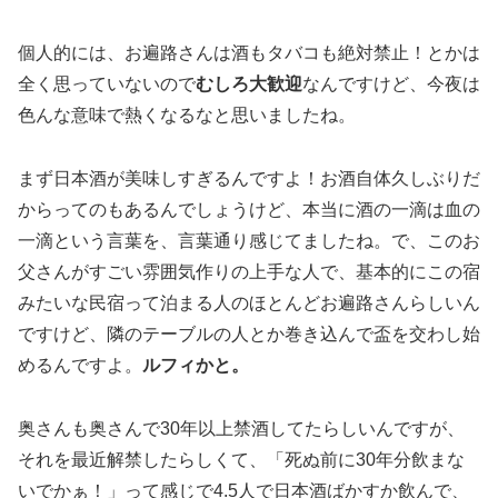
個人的には、お遍路さんは酒もタバコも絶対禁止！とかは
全く思っていないので
むしろ大歓迎
なんですけど、今夜は
色んな意味で熱くなるなと思いましたね。
まず日本酒が美味しすぎるんですよ！お酒自体久しぶりだ
からってのもあるんでしょうけど、本当に酒の一滴は血の
一滴という言葉を、言葉通り感じてましたね。で、このお
父さんがすごい雰囲気作りの上手な人で、基本的にこの宿
みたいな民宿って泊まる人のほとんどお遍路さんらしいん
ですけど、隣のテーブルの人とか巻き込んで盃を交わし始
めるんですよ。
ルフィかと。
奥さんも奥さんで30年以上禁酒してたらしいんですが、
それを最近解禁したらしくて、「死ぬ前に30年分飲まな
いでかぁ！」って感じで4.5人で日本酒ばかすか飲んで、