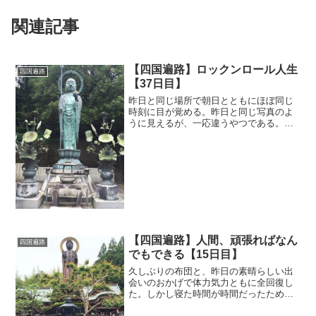
関連記事
【四国遍路】ロックンロール人生
四国遍路
【37日目】
昨日と同じ場所で朝日とともにほぼ同じ
時刻に目が覚める。昨日と同じ写真のよ
うに見えるが、一応違うやつである。そ
してこれまた昨日の朝同様、久保さんに
野菜ジュースと牛乳、パンを朝食にご用
意して頂いた。更に昼食用にとランチパ
ックのパンを頂く。自分で...
【四国遍路】人間、頑張ればなん
四国遍路
でもできる【15日目】
久しぶりの布団と、昨日の素晴らしい出
会いのおかげで体力気力ともに全回復し
た。しかし寝た時間が時間だったため
に、ホテルを出たのはこの旅で1番遅い、