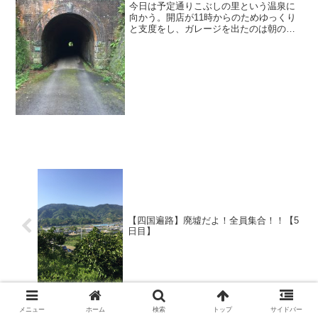
今日は予定通りこぶしの里という温泉に
向かう。開店が11時からのためゆっくり
と支度をし、ガレージを出たのは朝の
9:30過ぎだった。出る間際、スペイン人
の男性が忘れ物を取りに来た。「コンニ
チワー」とだけ軽く挨拶をし足早に去っ
ていく。外で誰かと話...
【四国遍路】廃墟だよ！全員集合！！【5
日目】
メニュー
ホーム
検索
トップ
サイドバー