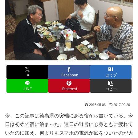
X
Facebook
はてブ
LINE
Pinterest
コピー
2016.05.03
2017.02.20
今、この記事は徳島県の突端にある宿から書いている。今
日は初めて宿に泊まった。連日の野営に心身ともに疲れて
いたのに加え、何よりもスマホの電源が底をついたのが大