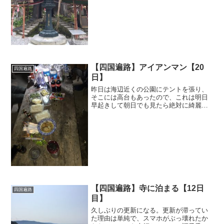
10時になってしまった。まぁ、いいか。
急いでいるわけではない。次の札所に向
かうまでに、昨日のお店...
【四国遍路】アイアンマン【20
四国遍路
日】
昨日は海辺近くの公園にテントを張り、
そこには高台もあったので、これは明日
早起きして朝日でも見たら絶対に綺麗だ
ろうなーと考えていたが、普通に寝て
た。四国遍路を始めてから、目覚ましを
かけなくても朝日が昇れば自然と起きら
れる体にはなったけれど、起...
【四国遍路】寺に泊まる【12日
四国遍路
目】
久しぶりの更新になる。更新が滞ってい
た理由は単純で、スマホがぶっ壊れたか