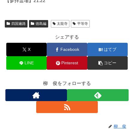
【参拝霊場】21.22
四国遍路
徳島編
太龍寺
平等寺
シェアする
X
Facebook
はてブ
LINE
Pinterest
コピー
柳 俊をフォローする
柳 俊