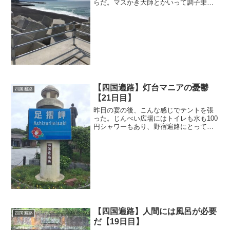
らだ。マスかき大師とかいって調子乗っ
ていたツケがこれである。この件に関し
ては別日の記事でおいおい書くので、と
りあえず溜まっていた日の記事を更新し
てしまおうと思う。朝だ。...
【四国遍路】灯台マニアの憂鬱
四国遍路
【21日目】
昨日の宴の後、こんな感じでテントを張
った。じんべい広場にはトイレも水も100
円シャワーもあり、野宿遍路にとっては
とても良い環境が揃っている。昨日は予
報ほど雨は降らなかったが、今日は昼過
ぎから一雨来るらしい。しかし天気予報
もそこまで鵜呑みにし...
【四国遍路】人間には風呂が必要
四国遍路
だ【19日目】