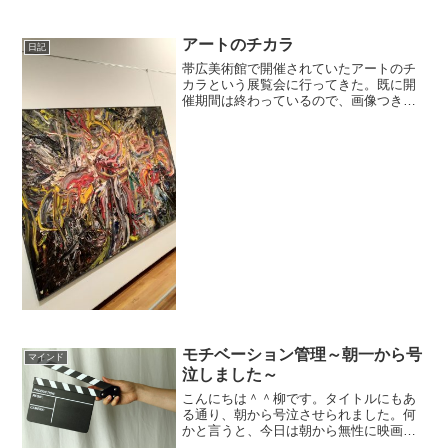
く感じられる。雨が降っている。すべて
を洗い流してくれそうな雨が。その音を
静かに聞く。夜の雨はどこか悲しみを内
アートのチカラ
日記
包しているから好きだが、...
帯広美術館で開催されていたアートのチ
カラという展覧会に行ってきた。既に開
催期間は終わっているので、画像つきで
感じたことをつらつらと書く。人間は天
邪鬼だ。作家のドロドロとしたほとばし
る作家性を求めたかと思ったら、それに
疲れて自然のように自我が...
モチベーション管理～朝一から号
マインド
泣しました～
こんにちは＾＾柳です。タイトルにもあ
る通り、朝から号泣させられました。何
かと言うと、今日は朝から無性に映画が
見たくなったので一人映画をして来たん