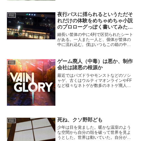
です＾＾見た映画は“レ・ミゼラブル”で
す。この映画凄い人気らしくて延長上映
夜行バスに揺られるというただそ
していました。実は僕自...
日記
れだけの体験をめちゃめちゃ小説
のプロローグっぽく書いてみた結
果がこちらです。
細長い筐体の中に4列で区切られたシート
がある。一人また一人と、個体が筐体の
中に流れ込む。僕はいつもこの箱の中に
他の個体と詰められ、物理的に遠いどこ
かへと運ばれる。その様を俯瞰してみる
と、家畜と何ら変わりがない。満員電車
ゲーム廃人（中毒）は悪か、制作
日記
よりはいくぶんマシだと...
会社は諸悪の根源か
最近ではパズドラやモンストなどのソシ
ャゲ、古くはウルティマオンラインやFF
など様々なネトゲが数多のネトゲ廃人を
生み出してきた。そして一般的にはネト
ゲ廃人は人生の敗北者として嘲笑される
が、ゲーム制作会社はそのゲームの生み
の親なのにもかかわらず...
死ね、クソ野郎ども
日記
少年は目を覚ました。暖かな温室のよう
な空間から自分の殻を破って世界を見よ
うとした。世界は動いていた。自分が存