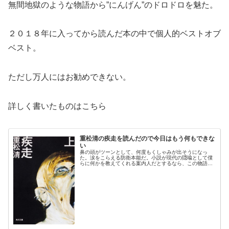
無間地獄のような物語から”にんげん”のドロドロを魅た。
２０１８年に入ってから読んだ本の中で個人的ベストオブ
ベスト。
ただし万人にはお勧めできない。
詳しく書いたものはこちら
重松清の疾走を読んだので今日はもう何もできな
い
鼻の頭がツーンとして、何度もくしゃみが出そうになっ
た。涙をこらえる防衛本能だ。小説が現代の隠喩として僕
らに何かを教えてくれる案内人だとするなら、この物語の
案内人は純粋すぎるがゆえの狂気を孕んでいる。重松清の
作品は流星ワゴンだけ読んだことがあ...