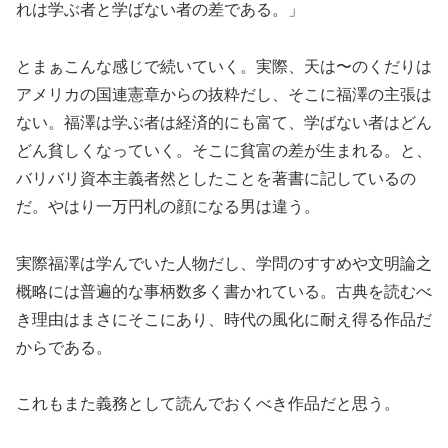
れは学ぶ者と学ばない者の差である。」
とまぁこんな感じで続いていく。実際、天は〜のくだりは
アメリカの国連憲章からの抜粋だし、そこに福澤の主張は
ない。福澤は学ぶ者は経済的にも富て、学ばない者はどん
どん貧しくなっていく。そこに貧富の差が生まれる。と、
バリバリ資本主義者然としたことを著書に記しているの
だ。やはり一万円札の顔になる男は違う。
実際福澤は学んでいた人物だし、学問のすすめや文明論之
概略には普遍的な事柄数多く書かれている。古典を読むべ
き理由はまさにそこにあり、時代の風化に耐え得る作品だ
からである。
これもまた義務として読んでおくべき作品だと思う。