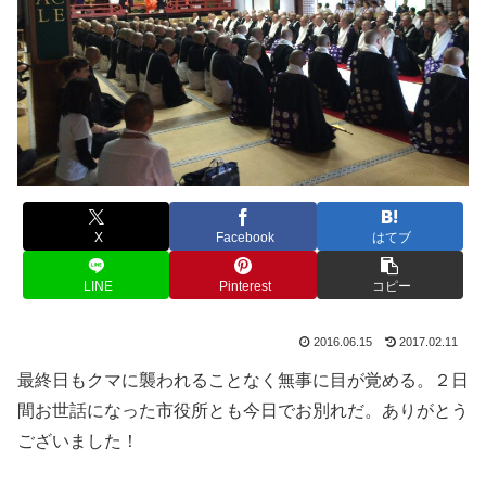
X
Facebook
はてブ
LINE
Pinterest
コピー
2016.06.15
2017.02.11
最終日もクマに襲われることなく無事に目が覚める。２日
間お世話になった市役所とも今日でお別れだ。ありがとう
ございました！