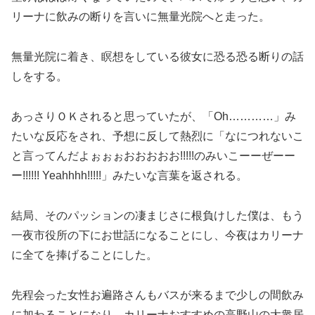
リーナに飲みの断りを言いに無量光院へと走った。
無量光院に着き、瞑想をしている彼女に恐る恐る断りの話
しをする。
あっさりＯＫされると思っていたが、「Oh…………」み
たいな反応をされ、予想に反して熱烈に「なにつれないこ
と言ってんだよぉぉぉおおおおお!!!!!のみいこーーぜーー
ー!!!!!! Yeahhhh!!!!!」みたいな言葉を返される。
結局、そのパッションの凄まじさに根負けした僕は、もう
一夜市役所の下にお世話になることにし、今夜はカリーナ
に全てを捧げることにした。
先程会った女性お遍路さんもバスが来るまで少しの間飲み
に加わることになり、カリーナおすすめの高野山の大衆居