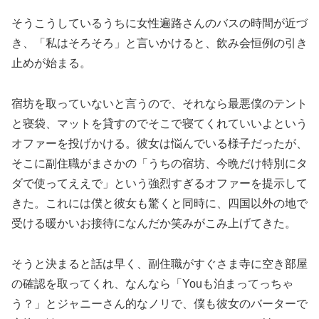
そうこうしているうちに女性遍路さんのバスの時間が近づ
き、「私はそろそろ」と言いかけると、飲み会恒例の引き
止めが始まる。
宿坊を取っていないと言うので、それなら最悪僕のテント
と寝袋、マットを貸すのでそこで寝てくれていいよという
オファーを投げかける。彼女は悩んでいる様子だったが、
そこに副住職がまさかの「うちの宿坊、今晩だけ特別にタ
ダで使ってええで」という強烈すぎるオファーを提示して
きた。これには僕と彼女も驚くと同時に、四国以外の地で
受ける暖かいお接待になんだか笑みがこみ上げてきた。
そうと決まると話は早く、副住職がすぐさま寺に空き部屋
の確認を取ってくれ、なんなら「Youも泊まってっちゃ
う？」とジャニーさん的なノリで、僕も彼女のバーターで