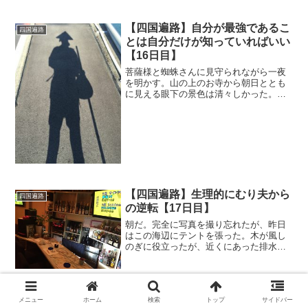
【四国遍路】自分が最強であるこ
四国遍路
とは自分だけが知っていればいい
【16日目】
菩薩様と蜘蛛さんに見守られながら一夜
を明かす。山の上のお寺から朝日ととも
に見える眼下の景色は清々しかった。通
夜堂で荷物の整理をしていると、無くし
たと思っていた方の連絡先が書かれた名
刺だったり、メモ用紙が出てきた。連絡
先を紛失したと思ったとき...
【四国遍路】生理的にむり夫から
四国遍路
の逆転【17日目】
朝だ。完全に写真を撮り忘れたが、昨日
はこの海辺にテントを張った。木が風し
のぎに役立ったが、近くにあった排水口
から若干のドブの臭いがしてきたことが
唯一の誤算だった。朝は海辺ということ
で寒かったものの、朝日が綺麗でその他
のことは一気にどうでもよ...
メニュー
ホーム
検索
トップ
サイドバー