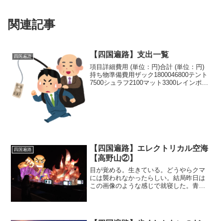
関連記事
【四国遍路】支出一覧
四国遍路
項目詳細費用 (単位：円)合計 (単位：円)
持ち物準備費用ザック1800046800テント
7500シュラフ2100マット3300レインポン
チョ2200ヘッドライト1100歯ブラシ300
汗ふきシート1000石鹸300ソックス×２
3400パンツ...
【四国遍路】エレクトリカル空海
四国遍路
【高野山②】
目が覚める。生きている。どうやらクマ
には襲われなかったらしい。結局昨日は
この画像のような感じで就寝した。青い
雨具を枕にし、足元においたザックに足
を乗せ血行を促し、寝袋に包まるスタイ
ルだ。テントは、朝すぐに撤収できるよ
うに張らなかった。それに...