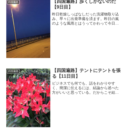
【四国遍路】歩くしかないのだ
四国遍路
【9日目】
昨日乾燥しっぱなしだった洗濯物取り込
み、早々に出発準備を済ます。昨日の嵐
のような風雨とはうってかわって今日は
カラリとした晴天で、サーファーの方達
も、朝から波に乗りに行くらしい。コテ
ージのオーナーにお礼を言いお金を払お
うとしたところ、お接待で...
【四国遍路】テントにテントを張
四国遍路
る【11日目】
ビジネスでも何でも、話をわかりやす
く、簡潔に伝えるには、結論から述べた
方がいいと思っている。だからこそ結論
から言おう。 オナニーした ――いや、ぶ
っちゃけこれ発表するかかなり迷ったん
ですよね。だってこれ言っちゃうと、こ
れから僕がこの旅で感じ...