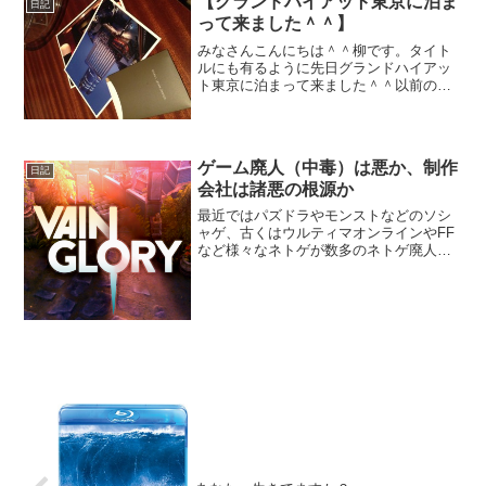
【グランドハイアット東京に泊ま
日記
続けてるってのはどうか...
って来ました＾＾】
みなさんこんにちは＾＾柳です。タイト
ルにも有るように先日グランドハイアッ
ト東京に泊まって来ました＾＾以前のメ
ルマガでモチベーション管理について話
しましたが気分転換にいつもと違う環境
で仕事をすると自分が思っている以上に
はかどっていいですね！こ...
ゲーム廃人（中毒）は悪か、制作
日記
会社は諸悪の根源か
最近ではパズドラやモンストなどのソシ
ャゲ、古くはウルティマオンラインやFF
など様々なネトゲが数多のネトゲ廃人を
生み出してきた。そして一般的にはネト
ゲ廃人は人生の敗北者として嘲笑される
が、ゲーム制作会社はそのゲームの生み
の親なのにもかかわらず...