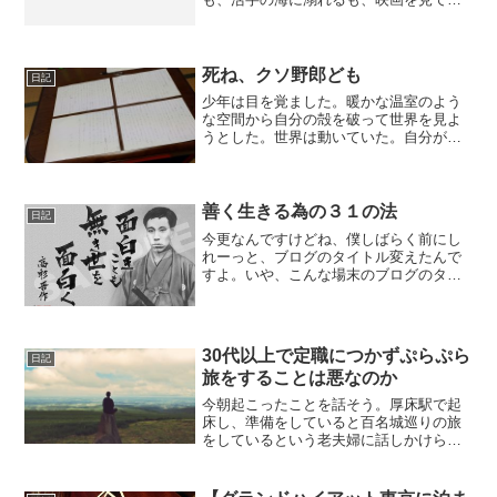
かの人生を疑似体験するも、なんでもい
い、生きる。死ぬ前に、生きる。 やりた
いことを探してはいけない。やりたいこ
となどない。 自分がいな...
死ね、クソ野郎ども
日記
少年は目を覚ました。暖かな温室のよう
な空間から自分の殻を破って世界を見よ
うとした。世界は動いていた。自分が存
在しなくても、何事もなく、平然と、当
たり前の日常を繰り返していた。世界と
自分との関係性の欠如を感じた少年はす
べてをゼロに返すことにし...
善く生きる為の３１の法
日記
今更なんですけどね、僕しばらく前にし
れーっと、ブログのタイトル変えたんで
すよ。いや、こんな場末のブログのタイ
トルが変わろうがどうしようが、どーで
もいいことでしょうけど、まぁ変えたの
には僕なりにいくつかの理由があったわ
けです。で、まず前のブロ...
30代以上で定職につかずぷらぷら
日記
旅をすることは悪なのか
今朝起こったことを話そう。厚床駅で起
床し、準備をしていると百名城巡りの旅
をしているという老夫婦に話しかけられ
る。話しているうちにこんな会話になっ
た。おっちゃん「30代以上にもなって定
職にもつかず結婚もしないでぷらぷら旅