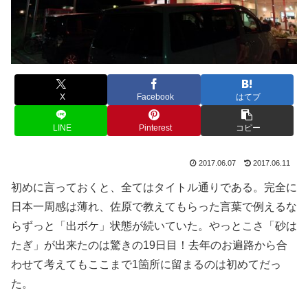
X
Facebook
はてブ
LINE
Pinterest
コピー
2017.06.07
2017.06.11
初めに言っておくと、全てはタイトル通りである。完全に
日本一周感は薄れ、佐原で教えてもらった言葉で例えるな
らずっと「出ボケ」状態が続いていた。やっとこさ「砂は
たぎ」が出来たのは驚きの19日目！去年のお遍路から合
わせて考えてもここまで1箇所に留まるのは初めてだっ
た。