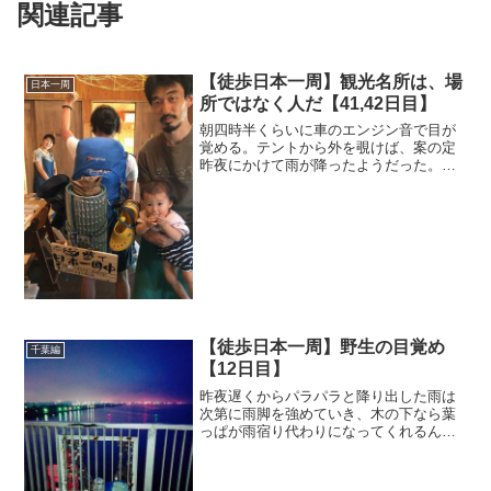
関連記事
【徒歩日本一周】観光名所は、場
日本一周
所ではなく人だ【41,42日目】
朝四時半くらいに車のエンジン音で目が
覚める。テントから外を覗けば、案の定
昨夜にかけて雨が降ったようだった。公
民館の入り口ということもあり、ひとま
ずテントを撤収し始める。撤収作業をし
ていると車から降りてきたおばちゃんに
声をかけられる。何でもこ...
【徒歩日本一周】野生の目覚め
千葉編
【12日目】
昨夜遅くからパラパラと降り出した雨は
次第に雨脚を強めていき、木の下なら葉
っぱが雨宿り代わりになってくれるんじ
ゃないかと思っていた僕の安易な考えを
ことごとく打ち砕いた。雨音で目が覚め
たときにはテントは既にびしょびしょだ