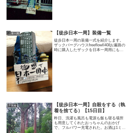
ったので潔く諦め、そのま...
【徒歩日本一周】装備一覧
日本一周
徒歩日本一周の装備一式を紹介します。
ザックバーグハウスfreeflowII40ℓお遍路の
時に購入したザックを日本一周用にも使
用します。正直４０リットルのザックは
日本一周用にしては小さいと思います
が、個人的には装備一式はきちんとパッ
キング出来...
【徒歩日本一周】自殺をする（執
千葉編
着を捨てる）【15日目】
昨日、洗濯も風呂も電源も飯も寝る場所
も用意してくれたおっちゃんのおかげ
で、フルパワー充電された。お酒は1ミリ
も身体に残っている感じはせず、むしろ