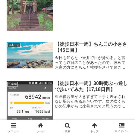
今までうさぎの糞のようなポロポロ便だ
ったのがちゃんと文字通り大&便となって
出てきたくらいだった。...
【徒歩日本一周】ちんこの小ささ
日本一周
【45日目】
今日も知らない天井で目が覚める。と言
っても昨日のことがあったので、改めて
お家の方にきちんと挨拶をさせて頂こう
と思い、台所で朝食を作っているお母さ
んに「おはようございます！」と声をか
ける。すると普通に「おはようございま
【徒歩日本一周】30時間ぶっ通し
千葉編
すー」と返事が返ってきた...
で歩いてみた【17,18日目】
※画像容量が大きすぎて上手く表示され
ない場合があるみたいです。次の次くら
いの記事からは改善されてと思うのでし
ばしお待ちを……。昨晩スナックでだい
ぶ飲んだせいか、公民館の裏手にテント
を張ったらすぐ眠りに落ちた。公民館は9
時かららしかったのでそ...
メニュー
ホーム
検索
トップ
サイドバー